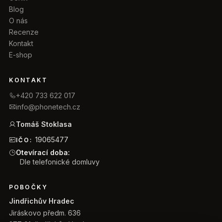
Blog
O nás
Recenze
Kontakt
E-shop
KONTAKT
+420 733 622 017
info@phonetech.cz
Tomáš Stoklasa
19065477
IČO:
Otevírací doba:
Dle telefonické domluvy
POBOČKY
Jindřichův Hradec
Jiráskovo předm. 636