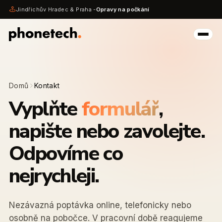
Jindřichův Hradec & Praha -
Opravy na počkání
Domů
Kontakt
Vyplňte
formulář
,
napište nebo zavolejte.
Odpovíme co
nejrychleji.
Nezávazná poptávka online, telefonicky nebo
osobně na pobočce. V pracovní době reagujeme