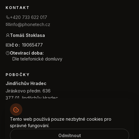
KONTAKT
+420 733 622 017
info@phonetech.cz
Tomáš Stoklasa
19065477
IČO:
Otevírací doba:
Dle telefonické domluvy
POBOČKY
Jindřichův Hradec
Jiráskovo předm. 636
377 01 Jindřichův Hradec
Praha 3
Jeseniova 1196/52
130 00 Praha - Žižkov
Tento web používá pouze nezbytné cookies pro
správné fungování.
Odmítnout